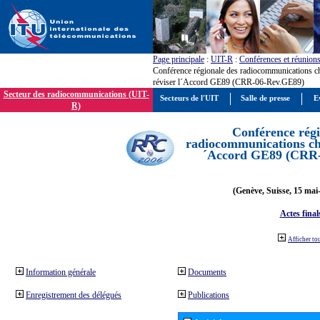
Page principale
:
UIT-R
:
Conférences et réunion
Conférence régionale des radiocommunications c
réviser l´Accord GE89 (CRR-06-Rev.GE89)
Secteur des radiocommunications (UIT-
Secteurs de l'UIT
Salle de presse
E
R)
Conférence régi
radiocommunications cha
´Accord GE89 (CRR
(Genève, Suisse, 15 mai
Actes final
Afficher to
Information générale
Documents
Enregistrement des délégués
Publications