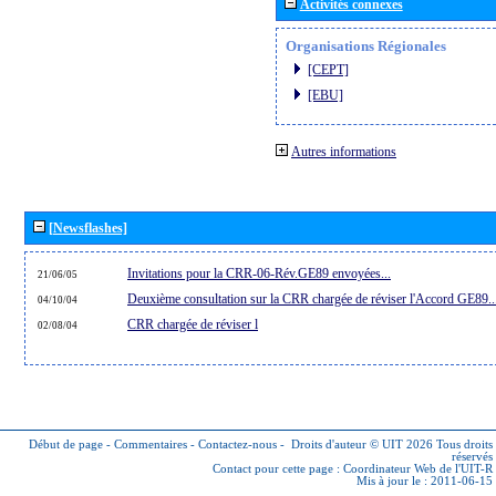
Activités connexes
Organisations Régionales
[CEPT]
[EBU]
Autres informations
[Newsflashes]
Invitations pour la CRR-06-Rév.GE89 envoyées...
21/06/05
Deuxième consultation sur la CRR chargée de réviser l'Accord GE89..
04/10/04
CRR chargée de réviser l
02/08/04
Début de page
-
Commentaires
-
Contactez-nous
-
Droits d'auteur © UIT 2026
Tous droits
réservés
Contact pour cette page :
Coordinateur Web de l'UIT-R
Mis à jour le : 2011-06-15