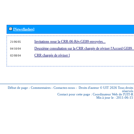
[Newsflashes]
Invitations pour la CRR-06-Rév.GE89 envoyées...
21/06/05
Deuxième consultation sur la CRR chargée de réviser l'Accord GE89..
04/10/04
CRR chargée de réviser l
02/08/04
Début de page
-
Commentaires
-
Contactez-nous
-
Droits d'auteur © UIT 2026
Tous droits
réservés
Contact pour cette page :
Coordinateur Web de l'UIT-R
Mis à jour le : 2011-06-15