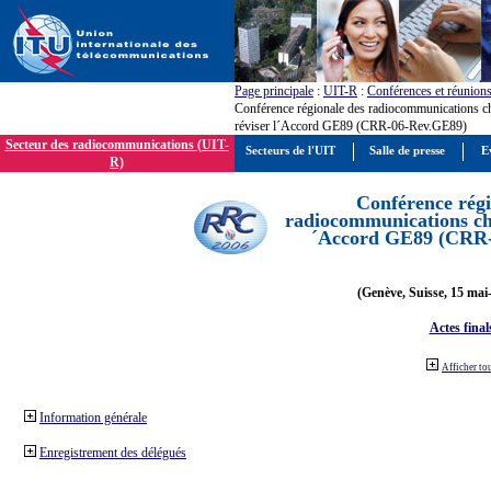
Page principale
:
UIT-R
:
Conférences et réunion
Conférence régionale des radiocommunications c
réviser l´Accord GE89 (CRR-06-Rev.GE89)
Secteur des radiocommunications (UIT-
Secteurs de l'UIT
Salle de presse
E
R)
Conférence régi
radiocommunications cha
´Accord GE89 (CRR
(Genève, Suisse, 15 mai
Actes final
Afficher to
Information générale
Enregistrement des délégués