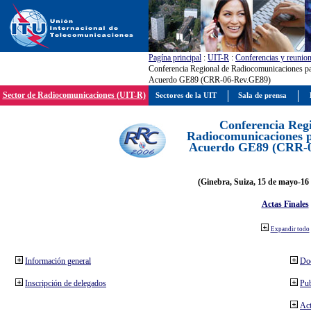
Pagína principal
:
UIT-R
:
Conferencias y reunio
Conferencia Regional de Radiocomunicaciones par
Acuerdo GE89 (CRR-06-Rev.GE89)
Sector de Radiocomunicaciones (UIT-R)
Sectores de la UIT
Sala de prensa
Conferencia Reg
Radiocomunicaciones pa
Acuerdo GE89 (CRR-
(Ginebra, Suiza, 15 de mayo-16 
Actas Finales
Expandir todo
Información general
Do
Inscripción de delegados
Pub
Act