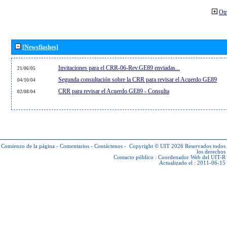
Otr
[Newsflashes]
Invitaciones para el CRR-06-Rev.GE89 enviadas...
21/06/05
Segunda consultación sobre la CRR para revisar el Acuerdo GE89
04/10/04
CRR para revisar el Acuerdo GE89 - Consulta
02/08/04
Comienzo de la página
-
Comentarios
-
Contáctenos
-
Copyright © UIT 2026
Reservados todos
los derechos
Contacto público :
Coordenador Web del UIT-R
Actualizado el : 2011-06-15