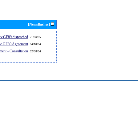
[Newsflashes]
v.GE89 dispatched...
21/06/05
the GE89 Agreement
04/10/04
ent - Consultation
02/08/04