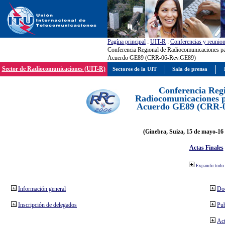
Pagína principal
:
UIT-R
:
Conferencias y reunio
Conferencia Regional de Radiocomunicaciones par
Acuerdo GE89 (CRR-06-Rev.GE89)
Sector de Radiocomunicaciones (UIT-R)
Sectores de la UIT
Sala de prensa
Conferencia Reg
Radiocomunicaciones pa
Acuerdo GE89 (CRR-
(Ginebra, Suiza, 15 de mayo-16 
Actas Finales
Expandir todo
Información general
Do
Inscripción de delegados
Pub
Act