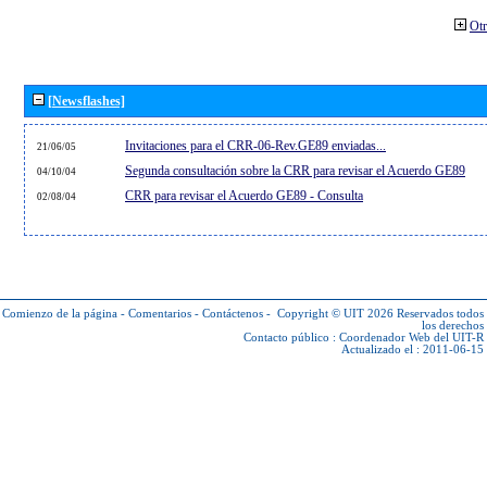
Otr
[Newsflashes]
Invitaciones para el CRR-06-Rev.GE89 enviadas...
21/06/05
Segunda consultación sobre la CRR para revisar el Acuerdo GE89
04/10/04
CRR para revisar el Acuerdo GE89 - Consulta
02/08/04
Comienzo de la página
-
Comentarios
-
Contáctenos
-
Copyright © UIT 2026
Reservados todos
los derechos
Contacto público :
Coordenador Web del UIT-R
Actualizado el : 2011-06-15