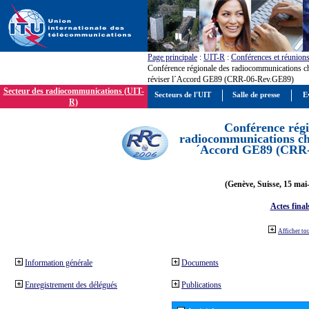
Page principale
:
UIT-R
:
Conférences et réunion
Conférence régionale des radiocommunications c
réviser l´Accord GE89 (CRR-06-Rev.GE89)
Secteur des radiocommunications (UIT-
Secteurs de l'UIT
Salle de presse
E
R)
Conférence régi
radiocommunications cha
´Accord GE89 (CRR
(Genève, Suisse, 15 mai
Actes final
Afficher to
Information générale
Documents
Enregistrement des délégués
Publications