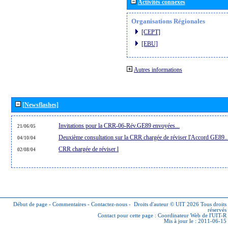
Activités connexes
Organisations Régionales
[CEPT]
[EBU]
Autres informations
[Newsflashes]
Invitations pour la CRR-06-Rév.GE89 envoyées...
21/06/05
Deuxième consultation sur la CRR chargée de réviser l'Accord GE89..
04/10/04
CRR chargée de réviser l
02/08/04
Début de page
-
Commentaires
-
Contactez-nous
-
Droits d'auteur © UIT 2026
Tous droits
réservés
Contact pour cette page :
Coordinateur Web de l'UIT-R
Mis à jour le : 2011-06-15