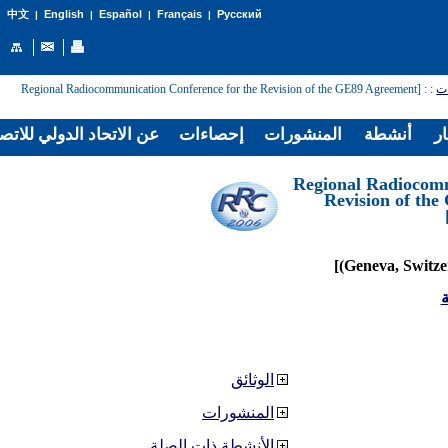
English
Español
Français
Русский
中文
|
|
|
|
: [Regional Radiocommunication Conference for the Revision of the GE89 Agreement
:
ات
ار
أنشطة
المنشورات
إحصاءات
عن الاتحاد الدولي للاتص
[Regional Radiocom
Revision of th
ة
الوثائق
المنشورات
الأنشطة ذات الصلة