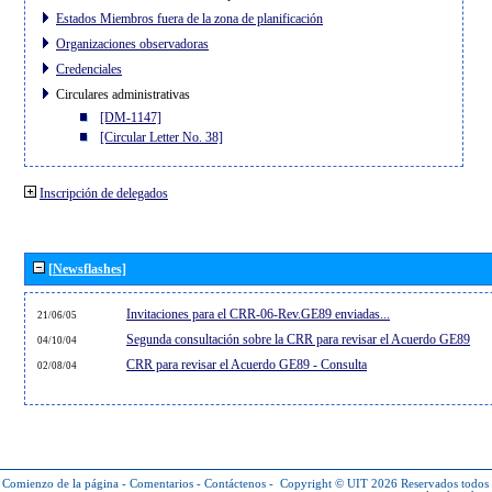
Estados Miembros fuera de la zona de planificación
Organizaciones observadoras
Credenciales
Circulares administrativas
[DM-1147]
[Circular Letter No. 38]
Inscripción de delegados
[Newsflashes]
Invitaciones para el CRR-06-Rev.GE89 enviadas...
21/06/05
Segunda consultación sobre la CRR para revisar el Acuerdo GE89
04/10/04
CRR para revisar el Acuerdo GE89 - Consulta
02/08/04
Comienzo de la página
-
Comentarios
-
Contáctenos
-
Copyright © UIT 2026
Reservados todos