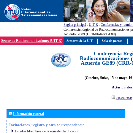
Pagína principal
:
UIT-R
:
Conferencias y reunio
Conferencia Regional de Radiocomunicaciones par
Acuerdo GE89 (CRR-06-Rev.GE89)
Sector de Radiocomunicaciones (UIT-R)
Sectores de la UIT
Sala de prensa
Conferencia Reg
Radiocomunicaciones pa
Acuerdo GE89 (CRR-
(Ginebra, Suiza, 15 de mayo-16 
Actas Finales
Expandir todo
Información general
Invitaciones, registro y otra correspondencia
Estados Miembros de la zona de planificación