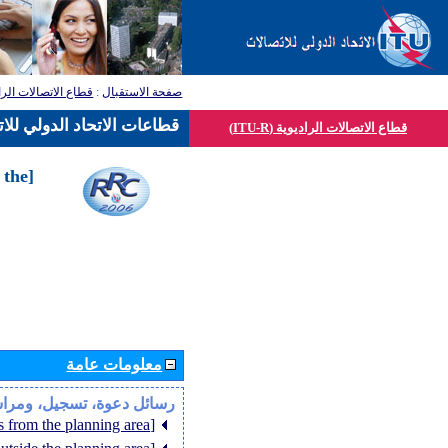
قطاع الاتصالات الرا
:
صفحة الاستقبال
قطاعات الاتحاد الدولي للا
قطاع الاتصالات الراديوية (ITU-R)
 the
معلومات عامة
رسائل دعوة، تسجيل، ومرا
[Member States from the planning area]