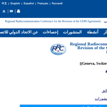
English
Español
Français
Русский
中文
|
|
|
|
: [Regional Radiocommunication Conference for the Revision of the GE89 Agreement
:
ات
ار
أنشطة
المنشورات
إحصاءات
عن الاتحاد الدولي للاتص
[Regional Radiocom
Revision of th
ة
ائق
نشورات