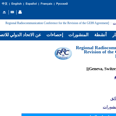
English
Español
Français
Русский
中文
|
|
|
|
: [Regional Radiocommunication Conference for the Revision of the GE89 Agreement
:
ات
ار
أنشطة
المنشورات
إحصاءات
عن الاتحاد الدولي للاتص
[Regional Radiocom
Revision of th
ة
ائق
نشورات