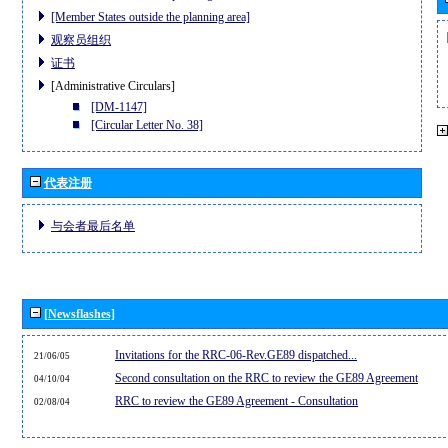
[Member States outside the planning area]
观察员组织
证书
[Administrative Circulars]
[DM-1147]
[Circular Letter No. 38]
代表注册
与会者最后名单
[Newsflashes]
Invitations for the RRC-06-Rev.GE89 dispatched...
21/06/05
Second consultation on the RRC to review the GE89 Agreement
04/10/04
RRC to review the GE89 Agreement - Consultation
02/08/04