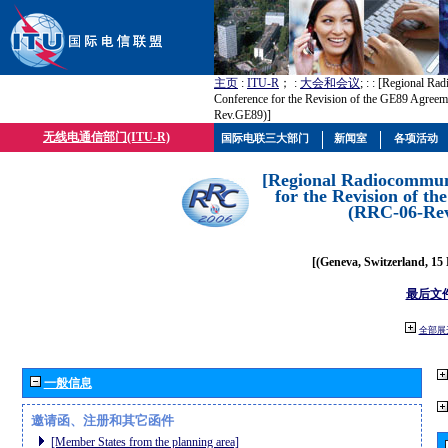
主页
:
ITU-R
； :
大会和会议
; :
: [Regional Ra
Conference for the Revision of the GE89 Agree
Rev.GE89)]
无线电通信部门(ITU-R)
国际电联三大部门
新闻室
各项活动
[Regional Radiocommun
for the Revision of t
(RRC-06-Re
[(Geneva, Switzerland, 15
最后文
全部展
一般信息
邀请函、注册和其它函件
[Member States from the planning area]