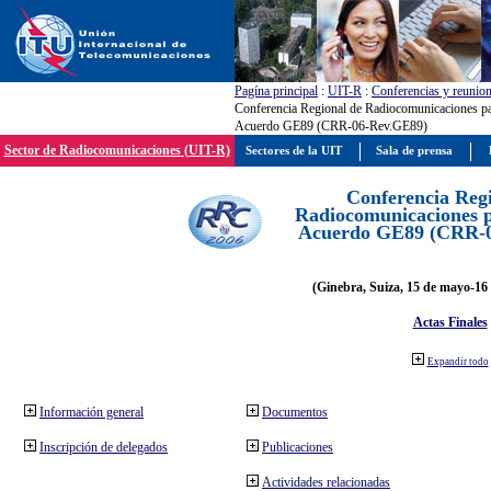
Pagína principal
:
UIT-R
:
Conferencias y reunio
Conferencia Regional de Radiocomunicaciones par
Acuerdo GE89 (CRR-06-Rev.GE89)
Sector de Radiocomunicaciones (UIT-R)
Sectores de la UIT
Sala de prensa
Conferencia Reg
Radiocomunicaciones pa
Acuerdo GE89 (CRR-
(Ginebra, Suiza, 15 de mayo-16 
Actas Finales
Expandir todo
Información general
Documentos
Inscripción de delegados
Publicaciones
Actividades relacionadas