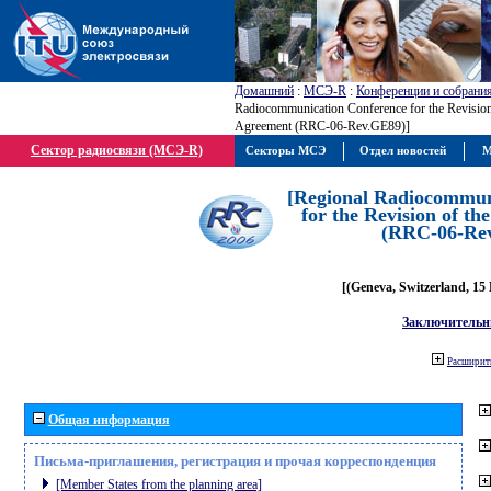
Домашний
:
МСЭ-R
:
Конференции и собрани
Radiocommunication Conference for the Revisio
Agreement (RRC-06-Rev.GE89)]
Сектор радиосвязи (МСЭ-R)
Секторы МСЭ
Отдел новостей
М
[Regional Radiocommun
for the Revision of t
(RRC-06-Re
[(Geneva, Switzerland, 15
Заключительн
Расширить
Общая информация
Письма-приглашения, регистрация и прочая корреспонденция
[Member States from the planning area]