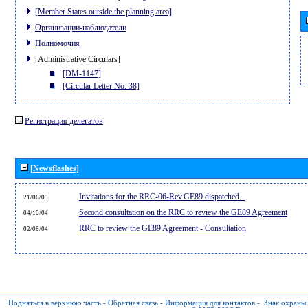
[Member States outside the planning area]
Организации-наблюдатели
Полномочия
[Administrative Circulars]
[DM-1147]
[Circular Letter No. 38]
Регистрация делегатов
[Newsflashes]
Invitations for the RRC-06-Rev.GE89 dispatched...
21/06/05
Second consultation on the RRC to review the GE89 Agreement
04/10/04
RRC to review the GE89 Agreement - Consultation
02/08/04
Подняться в верхнюю часть
-
Обратная связь
-
Информация для контактов
-
Знак охраны