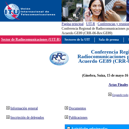
Pagína principal
:
UIT-R
:
Conferencias y reunio
Conferencia Regional de Radiocomunicaciones par
Acuerdo GE89 (CRR-06-Rev.GE89)
Sector de Radiocomunicaciones (UIT-R)
Sectores de la UIT
Sala de prensa
Conferencia Reg
Radiocomunicaciones pa
Acuerdo GE89 (CRR-
(Ginebra, Suiza, 15 de mayo-16 
Actas Finales
Expandir todo
Información general
Documentos
Inscripción de delegados
Publicaciones
Actividades relacionadas