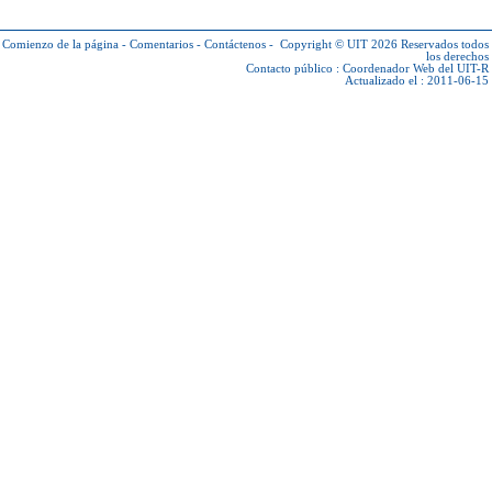
Comienzo de la página
-
Comentarios
-
Contáctenos
-
Copyright © UIT 2026
Reservados todos
los derechos
Contacto público :
Coordenador Web del UIT-R
Actualizado el : 2011-06-15