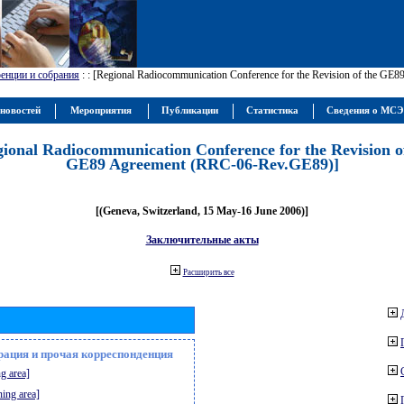
енции и собрания
:
: [Regional Radiocommunication Conference for the Revision of the GE
новостей
Мероприятия
Публикации
Статистика
Сведения о МС
gional Radiocommunication Conference for the Revision o
GE89 Agreement (RRC-06-Rev.GE89)]
[(Geneva, Switzerland, 15 May-16 June 2006)]
Заключительные акты
Расширить все
рация и прочая корреспонденция
g area]
ning area]