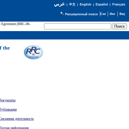
عربي
English
Español
Français
|
中文
|
|
|
Расширенный поиск
89 Agreement (RRC-06-
Э
f the
Документы
Публикации
Связанная деятельность
Прочая информация