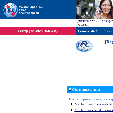
Домашний
:
МСЭ-R
:
Конфер
Rev.GE89)]
Сектор радиосвязи (МСЭ-R)
Секторы МСЭ
Отдел 
[Re
Общая информация
Письма-приглашения, регист
[Member States from the plannin
[Member States outside the plan