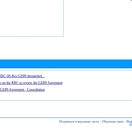
e RRC-06-Rev.GE89 dispatched...
on on the RRC to review the GE89 Agreement
 GE89 Agreement - Consultation
Подняться в верхнюю часть
-
Обратная связь
-
Инф
П