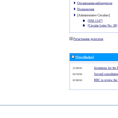
Организации-наблюдатели
Полномочия
[Administrative Circulars]
[DM-1147]
[Circular Letter No. 38]
Регистрация делегатов
[Newsflashes]
Invitations for th
21/06/05
Second consultati
04/10/04
RRC to review the
02/08/04