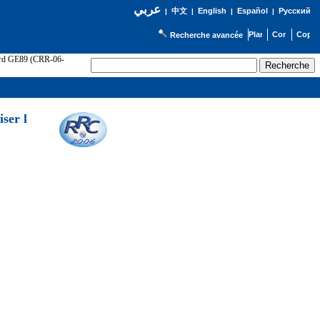
عربي
English
Español
Русский
|
中文
|
|
|
Recherche avancée
cord GE89 (CRR-06-
ser l