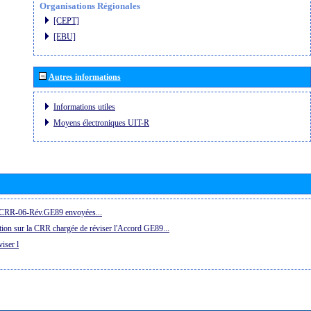
Organisations Régionales
[CEPT]
[EBU]
Autres informations
Informations utiles
Moyens électroniques UIT-R
la CRR-06-Rév.GE89 envoyées...
ion sur la CRR chargée de réviser l'Accord GE89...
iser l