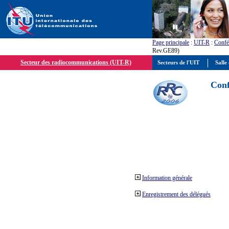
Page principale
:
UIT-R
:
Confé
Rev.GE89)
Secteur des radiocommunications (UIT-R)
Secteurs de l'UIT
Salle 
Conf
Information générale
Enregistrement des délégués