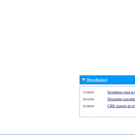
[Newsflashes]
Invitations pour 
21/06/05
Deuxième consultat
04/10/04
CRR chargée de rév
02/08/04