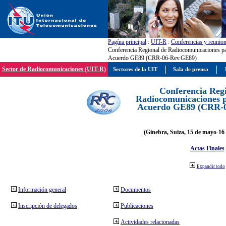
Pagína principal
:
UIT-R
:
Conferencias y reunio
Conferencia Regional de Radiocomunicaciones par
Acuerdo GE89 (CRR-06-Rev.GE89)
Sector de Radiocomunicaciones (UIT-R)
Sectores de la UIT
Sala de prensa
Conferencia Reg
Radiocomunicaciones pa
Acuerdo GE89 (CRR-
(Ginebra, Suiza, 15 de mayo-16 
Actas Finales
Expandir todo
Información general
Documentos
Inscripción de delegados
Publicaciones
Actividades relacionadas