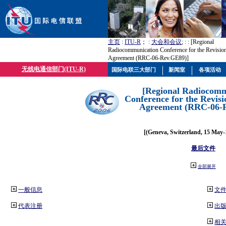
主页
:
ITU-R
； :
大会和会议
; :
: [Regional
Radiocommunication Conference for the Revisio
Agreement (RRC-06-Rev.GE89)]
无线电通信部门(ITU-R)
国际电联三大部门
新闻室
各项活动
[Regional Radiocomm
Conference for the Revisi
Agreement (RRC-06-
[(Geneva, Switzerland, 15 May-
最后文件
全部展开
一般信息
文
代表注册
出
相