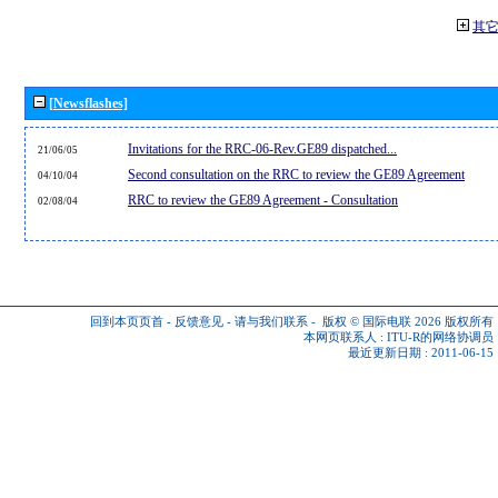
其
[Newsflashes]
Invitations for the RRC-06-Rev.GE89 dispatched...
21/06/05
Second consultation on the RRC to review the GE89 Agreement
04/10/04
RRC to review the GE89 Agreement - Consultation
02/08/04
回到本页页首
-
反馈意见
-
请与我们联系
-
版权 © 国际电联 2026
版权所有
本网页联系人 :
ITU-R的网络协调员
最近更新日期 : 2011-06-15