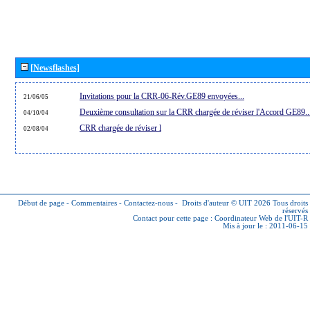
[Newsflashes]
Invitations pour la CRR-06-Rév.GE89 envoyées...
21/06/05
Deuxième consultation sur la CRR chargée de réviser l'Accord GE89..
04/10/04
CRR chargée de réviser l
02/08/04
Début de page
-
Commentaires
-
Contactez-nous
-
Droits d'auteur © UIT 2026
Tous droits
réservés
Contact pour cette page :
Coordinateur Web de l'UIT-R
Mis à jour le : 2011-06-15