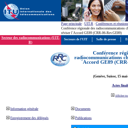
Page principale
:
UIT-R
:
Conférences et réunion
Conférence régionale des radiocommunications c
réviser l´Accord GE89 (CRR-06-Rev.GE89)
Secteur des radiocommunications (UIT-
Secteurs de l'UIT
Salle de presse
E
R)
Conférence régi
radiocommunications cha
´Accord GE89 (CRR
(Genève, Suisse, 15 mai
Actes final
Afficher to
Information générale
Documents
Enregistrement des délégués
Publications