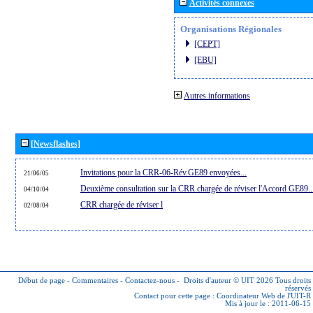
Activités connexes
Organisations Régionales
[CEPT]
[EBU]
Autres informations
[Newsflashes]
Invitations pour la CRR-06-Rév.GE89 envoyées...
21/06/05
Deuxième consultation sur la CRR chargée de réviser l'Accord GE89..
04/10/04
CRR chargée de réviser l
02/08/04
Début de page
-
Commentaires
-
Contactez-nous
-
Droits d'auteur © UIT 2026
Tous droits
réservés
Contact pour cette page :
Coordinateur Web de l'UIT-R
Mis à jour le : 2011-06-15