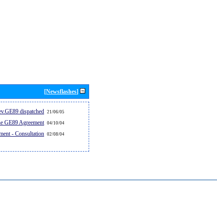
[Newsflashes]
v.GE89 dispatched...
21/06/05
the GE89 Agreement
04/10/04
ent - Consultation
02/08/04