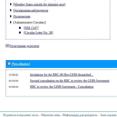
[Member States outside the planning area]
Организации-наблюдатели
Полномочия
[Administrative Circulars]
[DM-1147]
[Circular Letter No. 38]
Регистрация делегатов
[Newsflashes]
Invitations for the RRC-06-Rev.GE89 dispatched...
21/06/05
Second consultation on the RRC to review the GE89 Agreement
04/10/04
RRC to review the GE89 Agreement - Consultation
02/08/04
Подняться в верхнюю часть
-
Обратная связь
-
Информация для контактов
-
Знак охраны