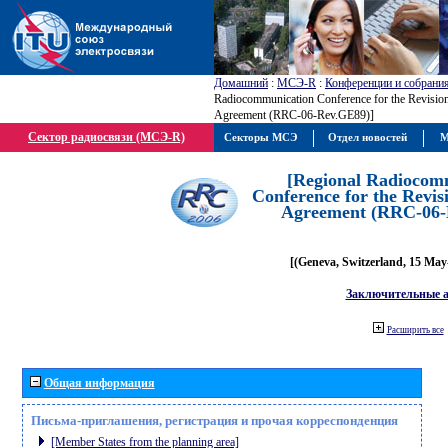
Домашний
:
МСЭ-R
:
Конференции и собрани
Radiocommunication Conference for the Revisio
Agreement (RRC-06-Rev.GE89)]
Сектор радиосвязи (МСЭ-R)
Секторы МСЭ
Отдел новостей
М
[Regional Radiocom
Conference for the Revis
Agreement (RRC-06-
[(Geneva, Switzerland, 15 May
Заключительные 
Расширить все
Общая информация
Письма-приглашения, регистрация и прочая корреспонденция
[Member States from the planning area]