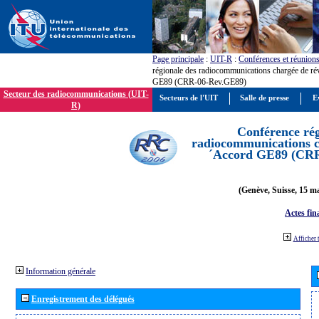
Page principale
:
UIT-R
:
Conférences et réunion
régionale des radiocommunications chargée de ré
GE89 (CRR-06-Rev.GE89)
Secteur des radiocommunications (UIT-
Secteurs de l'UIT
Salle de presse
E
R)
Conférence rég
radiocommunications ch
´Accord GE89 (CR
(Genève, Suisse, 15 ma
Actes fin
Afficher 
Information générale
Enregistrement des délégués