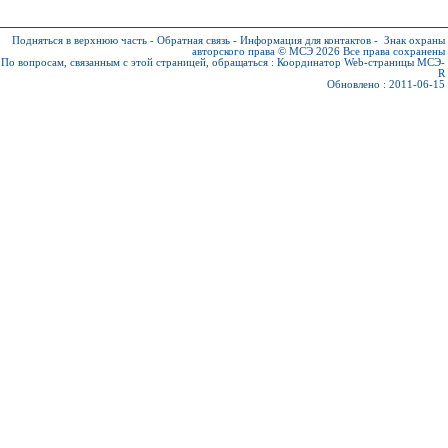
Подняться в верхнюю часть
-
Обратная связь
-
Информация для контактов
-
Знак охраны
авторского права © МСЭ 2026
Все права сохранены
По вопросам, связанным с этой страницей, обращаться :
Координатор Web-страницы МСЭ-
R
Обновлено : 2011-06-15