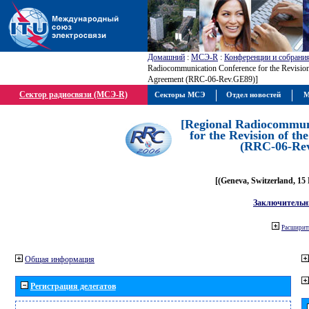
Домашний
:
МСЭ-R
:
Конференции и собрани
Radiocommunication Conference for the Revisio
Agreement (RRC-06-Rev.GE89)]
Сектор радиосвязи (МСЭ-R)
Секторы МСЭ
Отдел новостей
М
[Regional Radiocommun
for the Revision of t
(RRC-06-Re
[(Geneva, Switzerland, 15
Заключительн
Расширить
Общая информация
Регистрация делегатов