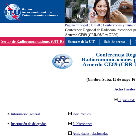
Pagína principal
:
UIT-R
:
Conferencias y reunio
Conferencia Regional de Radiocomunicaciones par
Acuerdo GE89 (CRR-06-Rev.GE89)
Sector de Radiocomunicaciones (UIT-R)
Sectores de la UIT
Sala de prensa
Conferencia Reg
Radiocomunicaciones pa
Acuerdo GE89 (CRR-
(Ginebra, Suiza, 15 de mayo-16 
Actas Finales
Expandir todo
Información general
Documentos
Inscripción de delegados
Publicaciones
Actividades relacionadas