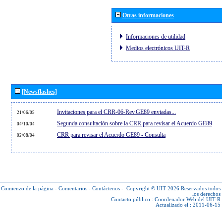
Otras informaciones
Informaciones de utilidad
Medios electrónicos UIT-R
[Newsflashes]
Invitaciones para el CRR-06-Rev.GE89 enviadas...
21/06/05
Segunda consultación sobre la CRR para revisar el Acuerdo GE89
04/10/04
CRR para revisar el Acuerdo GE89 - Consulta
02/08/04
Comienzo de la página
-
Comentarios
-
Contáctenos
-
Copyright © UIT 2026
Reservados todos
los derechos
Contacto público :
Coordenador Web del UIT-R
Actualizado el : 2011-06-15