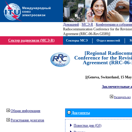
Домашний
:
МСЭ-R
:
Конференции и собрани
Radiocommunication Conference for the Revisio
Agreement (RRC-06-Rev.GE89)]
Сектор радиосвязи (МСЭ-R)
Секторы МСЭ
Отдел новостей
М
[Regional Radiocom
Conference for the Revis
Agreement (RRC-06-
[(Geneva, Switzerland, 15 May
Заключительные 
Расширить все
Общая информация
Документы
Регистрация делегатов
Повестки дня (OJ)