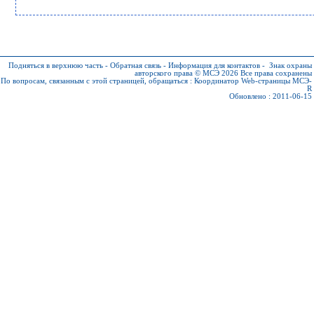
Подняться в верхнюю часть
-
Обратная связь
-
Информация для контактов
-
Знак охраны
авторского права © МСЭ 2026
Все права сохранены
По вопросам, связанным с этой страницей, обращаться :
Координатор Web-страницы МСЭ-
R
Обновлено : 2011-06-15