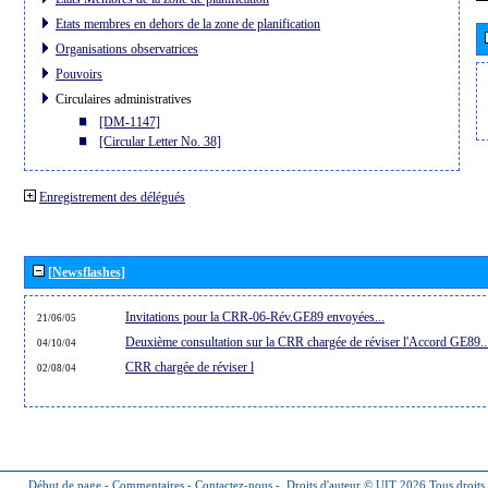
Etats membres en dehors de la zone de planification
Organisations observatrices
Pouvoirs
Circulaires administratives
[DM-1147]
[Circular Letter No. 38]
Enregistrement des délégués
[Newsflashes]
Invitations pour la CRR-06-Rév.GE89 envoyées...
21/06/05
Deuxième consultation sur la CRR chargée de réviser l'Accord GE89..
04/10/04
CRR chargée de réviser l
02/08/04
Début de page
-
Commentaires
-
Contactez-nous
-
Droits d'auteur © UIT 2026
Tous droits