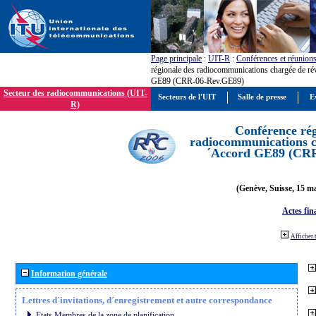
Page principale
:
UIT-R
:
Conférences et réunion
régionale des radiocommunications chargée de ré
GE89 (CRR-06-Rev.GE89)
Secteur des radiocommunications (UIT-
Secteurs de l'UIT
Salle de presse
E
R)
Conférence rég
radiocommunications ch
´Accord GE89 (CR
(Genève, Suisse, 15 ma
Actes fin
Afficher 
Information générale
Lettres d´invitations, d´enregistrement et autre correspondance
Etats Membres de la zone de planification