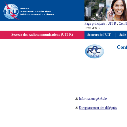
Page principale
:
UIT-R
:
Confé
Rev.GE89)
Secteur des radiocommunications (UIT-R)
Secteurs de l'UIT
Salle 
Conf
Information générale
Enregistrement des délégués