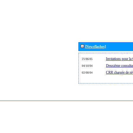
[Newsflashes]
Invitations pour 
21/06/05
Deuxième consultat
04/10/04
CRR chargée de rév
02/08/04