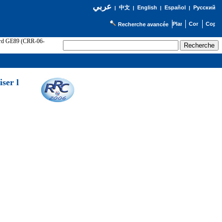
عربي
English
Español
Русский
|
中文
|
|
|
Recherche avancée
cord GE89 (CRR-06-
ser l