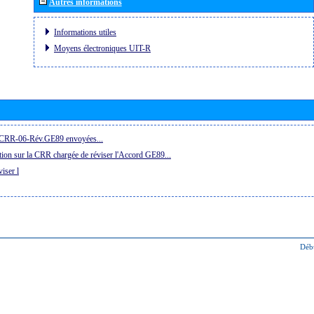
Autres informations
Informations utiles
Moyens électroniques UIT-R
la CRR-06-Rév.GE89 envoyées...
ion sur la CRR chargée de réviser l'Accord GE89...
iser l
Déb