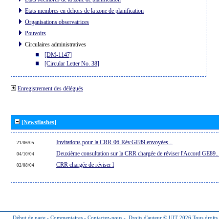
Etats membres en dehors de la zone de planification
Organisations observatrices
Pouvoirs
Circulaires administratives
[DM-1147]
[Circular Letter No. 38]
Enregistrement des délégués
[Newsflashes]
Invitations pour la CRR-06-Rév.GE89 envoyées...
21/06/05
Deuxième consultation sur la CRR chargée de réviser l'Accord GE89..
04/10/04
CRR chargée de réviser l
02/08/04
Début de page
-
Commentaires
-
Contactez-nous
-
Droits d'auteur © UIT 2026
Tous droits