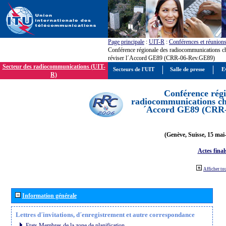
Page principale
:
UIT-R
:
Conférences et réunion
Conférence régionale des radiocommunications c
réviser l´Accord GE89 (CRR-06-Rev.GE89)
Secteur des radiocommunications (UIT-
Secteurs de l'UIT
Salle de presse
E
R)
Conférence régi
radiocommunications cha
´Accord GE89 (CRR
(Genève, Suisse, 15 mai
Actes final
Afficher to
Information générale
Lettres d´invitations, d´enregistrement et autre correspondance
Etats Membres de la zone de planification