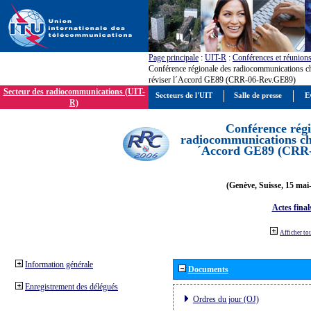
Page principale
:
UIT-R
:
Conférences et réunion
Conférence régionale des radiocommunications c
réviser l´Accord GE89 (CRR-06-Rev.GE89)
Secteur des radiocommunications (UIT-
Secteurs de l'UIT
Salle de presse
E
R)
Conférence régi
radiocommunications cha
´Accord GE89 (CRR
(Genève, Suisse, 15 mai
Actes final
Afficher to
Information générale
Documents
Enregistrement des délégués
Ordres du jour (OJ)