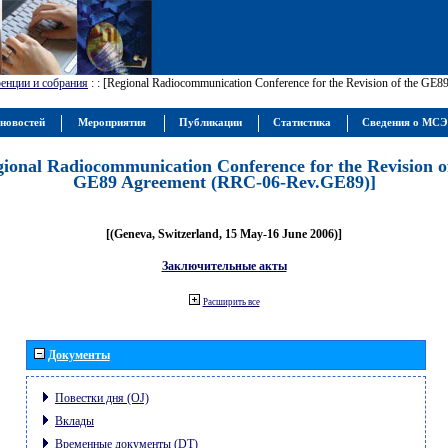
енции и собрания
:
: [Regional Radiocommunication Conference for the Revision of the GE
новостей
Мероприятия
Публикации
Статистика
Сведения о МС
gional Radiocommunication Conference for the Revision o
GE89 Agreement (RRC-06-Rev.GE89)]
[(Geneva, Switzerland, 15 May-16 June 2006)]
Заключительные акты
Расширить все
Документы
Повестки дня (OJ)
Вклады
Временные документы (DT)