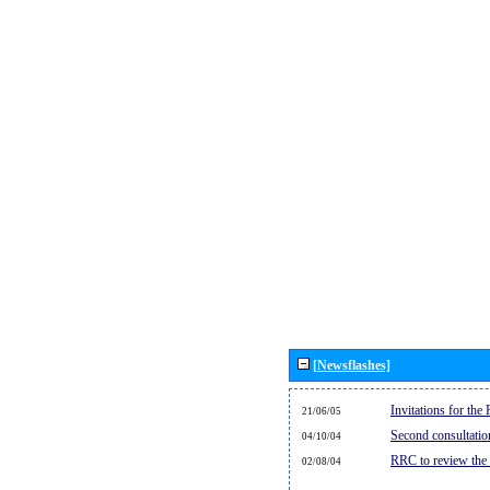
[Newsflashes]
Invitations for th
21/06/05
Second consultati
04/10/04
RRC to review the
02/08/04