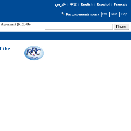
عربي
English
Español
Français
|
中文
|
|
|
Расширенный поиск
89 Agreement (RRC-06-
Э
f the