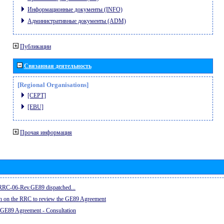
Информационные документы (INFO)
Административные документы (ADM)
Публикации
Связанная деятельность
[Regional Organisations]
[CEPT]
[EBU]
Прочая информация
e RRC-06-Rev.GE89 dispatched...
on on the RRC to review the GE89 Agreement
 GE89 Agreement - Consultation