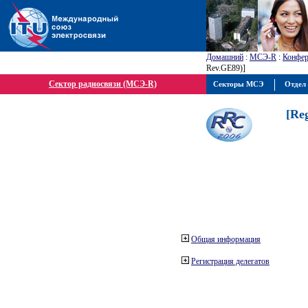
Домашний
:
МСЭ-R
:
Конфер
Rev.GE89)]
Сектор радиосвязи (МСЭ-R)
Секторы МСЭ
Отдел 
[Re
Общая информация
Регистрация делегатов