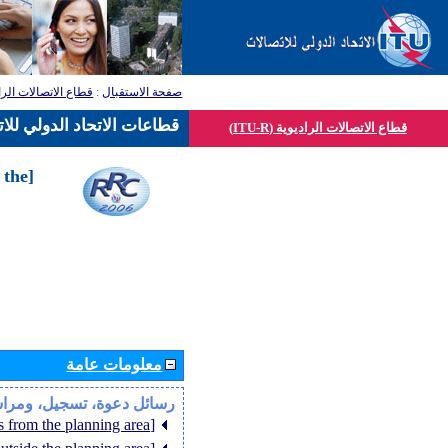
قطاع الاتصالات الرا
:
صفحة الاستقبال
قطاعات الاتحاد الدولي للا
قطاع الاتصالات الراديوية (ITU-R)
 the
معلومات عامة
رسائل دعوة، تسجيل، ومرا
[Member States from the planning area]