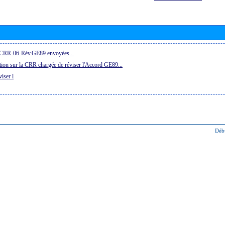
la CRR-06-Rév.GE89 envoyées...
ion sur la CRR chargée de réviser l'Accord GE89...
iser l
Déb