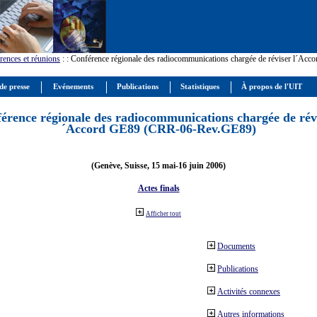
rences et réunions
:
: Conférence régionale des radiocommunications chargée de réviser l´Ac
de presse
Evénements
Publications
Statistiques
À propos de l'UIT
érence régionale des radiocommunications chargée de révi
´Accord GE89 (CRR-06-Rev.GE89)
(Genève, Suisse, 15 mai-16 juin 2006)
Actes finals
Afficher tout
Documents
Publications
Activités connexes
Autres informations