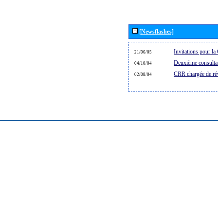
[Newsflashes]
Invitations pour 
21/06/05
Deuxième consultat
04/10/04
CRR chargée de rév
02/08/04