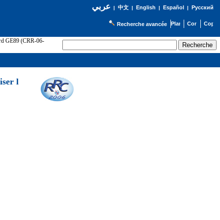
عربي
English
Español
Русский
|
中文
|
|
|
Recherche avancée
cord GE89 (CRR-06-
ser l