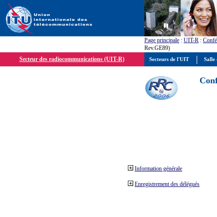
Page principale
:
UIT-R
:
Confé
Rev.GE89)
Secteur des radiocommunications (UIT-R)
Secteurs de l'UIT
Salle 
Conf
Information générale
Enregistrement des délégués