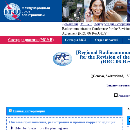
Домашний
:
МСЭ-R
:
Конференции и собрани
Radiocommunication Conference for the Revisio
Agreement (RRC-06-Rev.GE89)]
Сектор радиосвязи (МСЭ-R)
Секторы МСЭ
Отдел новостей
М
[Regional Radiocommun
for the Revision of t
(RRC-06-Re
[(Geneva, Switzerland, 15
Заключительн
Расширить
Общая информация
Письма-приглашения, регистрация и прочая корреспонденция
[Member States from the planning area]