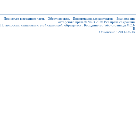
Подняться в верхнюю часть
-
Обратная связь
-
Информация для контактов
-
Знак охраны
авторского права © МСЭ 2026
Все права сохранены
По вопросам, связанным с этой страницей, обращаться :
Координатор Web-страницы МСЭ-
R
Обновлено : 2011-06-15