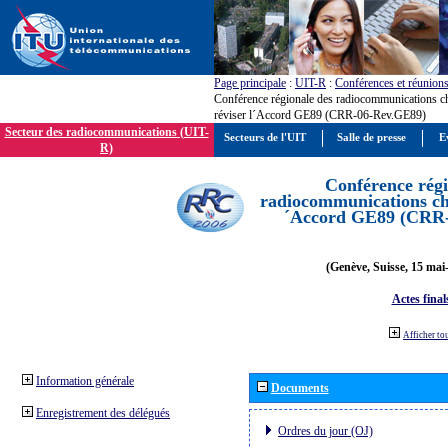
Page principale
:
UIT-R
:
Conférences et réunion
Conférence régionale des radiocommunications c
réviser l´Accord GE89 (CRR-06-Rev.GE89)
Secteur des radiocommunications (UIT-
Secteurs de l'UIT
Salle de presse
E
R)
Conférence régi
radiocommunications cha
´Accord GE89 (CRR
(Genève, Suisse, 15 mai
Actes final
Afficher to
Information générale
Documents
Enregistrement des délégués
Ordres du jour (OJ)