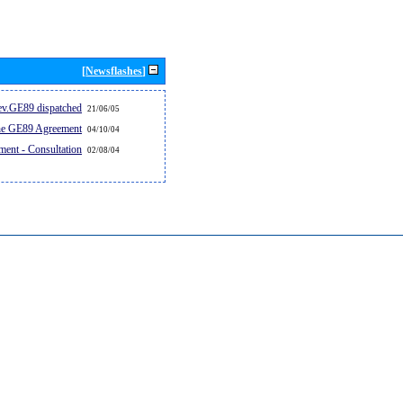
[Newsflashes]
v.GE89 dispatched...
21/06/05
the GE89 Agreement
04/10/04
ent - Consultation
02/08/04