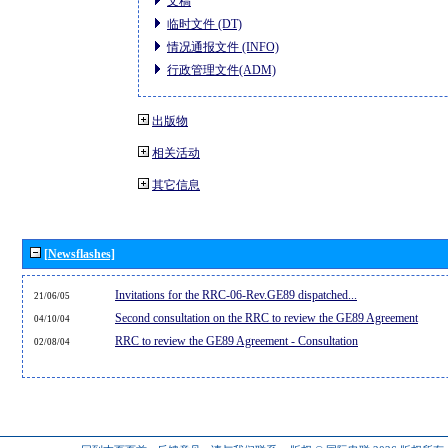
文稿
临时文件 (DT)
情况通报文件 (INFO)
行政管理文件(ADM)
出版物
相关活动
其它信息
[Newsflashes]
Invitations for the RRC-06-Rev.GE89 dispatched...
21/06/05
Second consultation on the RRC to review the GE89 Agreement
04/10/04
RRC to review the GE89 Agreement - Consultation
02/08/04