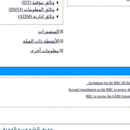
وثائق مؤقتة (DT)
وثائق المعلومات (INFO)
وثائق إدارية (ADM)
المنشورات
الأنشطة ذات الصلة
معلومات أخرى
Invitations for the RRC-06-Re
Second consultation on the RRC to review 
RRC to review the GE89 Agreem
حقوق الطبع
جميع الحقوق 