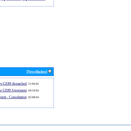
[Newsflashes]
v.GE89 dispatched...
21/06/05
the GE89 Agreement
04/10/04
ent - Consultation
02/08/04