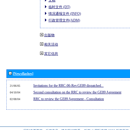
文稿
临时文件 (DT)
情况通报文件 (INFO)
行政管理文件(ADM)
出版物
相关活动
其它信息
[Newsflashes]
Invitations for the RRC-06-Rev.GE89 dispatched...
21/06/05
Second consultation on the RRC to review the GE89 Agreement
04/10/04
RRC to review the GE89 Agreement - Consultation
02/08/04