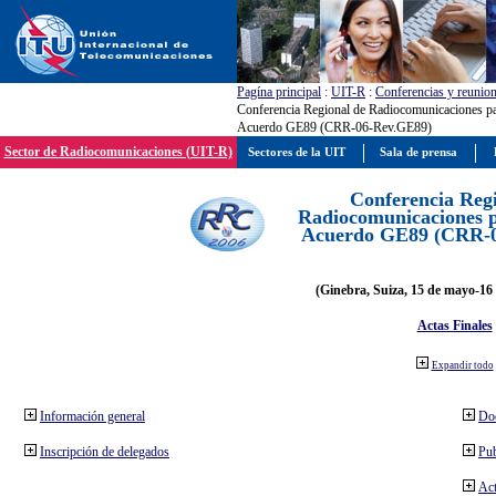
Pagína principal
:
UIT-R
:
Conferencias y reunio
Conferencia Regional de Radiocomunicaciones par
Acuerdo GE89 (CRR-06-Rev.GE89)
Sector de Radiocomunicaciones (UIT-R)
Sectores de la UIT
Sala de prensa
Conferencia Reg
Radiocomunicaciones pa
Acuerdo GE89 (CRR-
(Ginebra, Suiza, 15 de mayo-16 
Actas Finales
Expandir todo
Información general
Do
Inscripción de delegados
Pub
Act