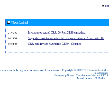
Otr
[Newsflashes]
Invitaciones para el CRR-06-Rev.GE89 enviadas...
21/06/05
Segunda consultación sobre la CRR para revisar el Acuerdo GE89
04/10/04
CRR para revisar el Acuerdo GE89 - Consulta
02/08/04
Comienzo de la página
-
Comentarios
-
Contáctenos
-
Copyright © UIT 2026
Reservados todos
los derechos
Contacto público :
Coordenador Web del UIT-R
Actualizado el : 2011-06-15