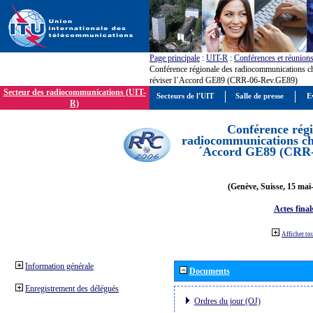
Page principale
:
UIT-R
:
Conférences et réunion
Conférence régionale des radiocommunications c
réviser l´Accord GE89 (CRR-06-Rev.GE89)
Secteur des radiocommunications (UIT-
Secteurs de l'UIT
Salle de presse
E
R)
Conférence régi
radiocommunications cha
´Accord GE89 (CRR
(Genève, Suisse, 15 mai
Actes final
Afficher to
Information générale
Documents
Enregistrement des délégués
Ordres du jour (OJ)