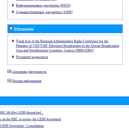
Информационные документы (INFO)
Административные документы (ADM)
Публикации
[Final Acts of the Regional Administrative Radio Conference for the
Planning of VHF/UHF Television Broadcasting in the African Broadcasting
Area and Neighbouring Countries, Geneva 1989(GE89)]
Регламент радиосвязи
Связанная деятельность
Прочая информация
e RRC-06-Rev.GE89 dispatched...
on on the RRC to review the GE89 Agreement
 GE89 Agreement - Consultation