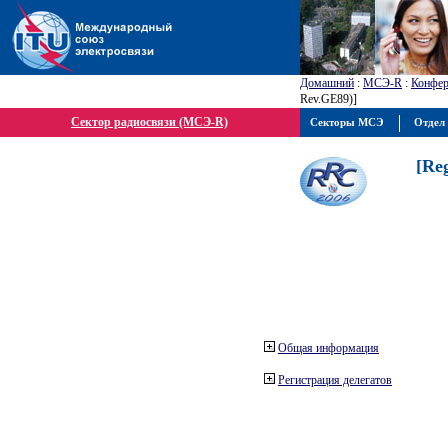
Домашний
:
МСЭ-R
:
Конфер
Rev.GE89)]
Сектор радиосвязи (МСЭ-R)
Секторы МСЭ
Отдел 
[Re
Общая информация
Регистрация делегатов