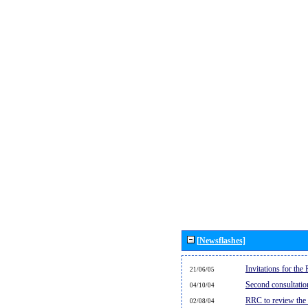
[Newsflashes]
Invitations for th
21/06/05
Second consultati
04/10/04
RRC to review the
02/08/04