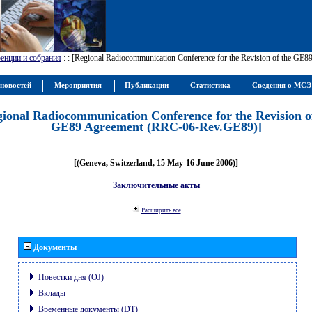
енции и собрания
:
: [Regional Radiocommunication Conference for the Revision of the GE
новостей
Мероприятия
Публикации
Статистика
Сведения о МС
gional Radiocommunication Conference for the Revision o
GE89 Agreement (RRC-06-Rev.GE89)]
[(Geneva, Switzerland, 15 May-16 June 2006)]
Заключительные акты
Расширить все
Документы
Повестки дня (OJ)
Вклады
Временные документы (DT)