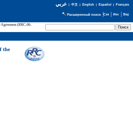
عربي
English
Español
Français
|
中文
|
|
|
Расширенный поиск
89 Agreement (RRC-06-
Э
f the