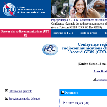
Page principale
:
UIT-R
:
Conférences et réunion
Conférence régionale des radiocommunications c
réviser l´Accord GE89 (CRR-06-Rev.GE89)
Secteur des radiocommunications (UIT-
Secteurs de l'UIT
Salle de presse
E
R)
Conférence régi
radiocommunications cha
´Accord GE89 (CRR
(Genève, Suisse, 15 mai
Actes final
Afficher to
Information générale
Documents
Enregistrement des délégués
Ordres du jour (OJ)