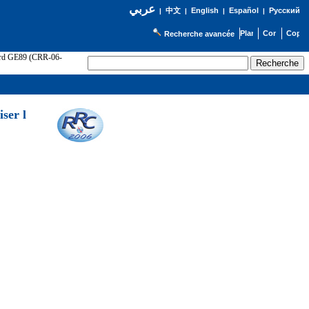
عربي
English
Español
Русский
|
中文
|
|
|
Recherche avancée
cord GE89 (CRR-06-
ser l