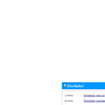
[Newsflashes]
Invitations pour 
21/06/05
Deuxième consultat
04/10/04