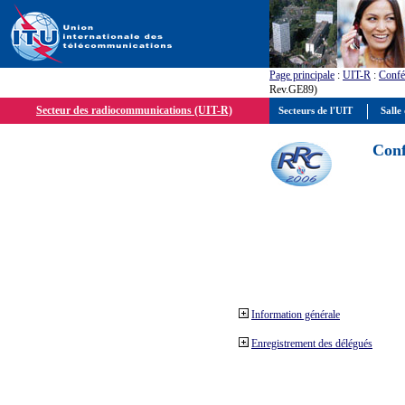
Page principale
:
UIT-R
:
Confé
Rev.GE89)
Secteur des radiocommunications (UIT-R)
Secteurs de l'UIT
Salle 
Conf
Information générale
Enregistrement des délégués