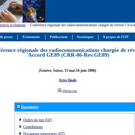
rences et réunions
:
: Conférence régionale des radiocommunications chargée de réviser l´Ac
de presse
Evénements
Publications
Statistiques
À propos de l'UIT
érence régionale des radiocommunications chargée de révi
´Accord GE89 (CRR-06-Rev.GE89)
(Genève, Suisse, 15 mai-16 juin 2006)
Actes finals
Afficher tout
Documents
Ordres du jour (OJ)
Contributions
Documents temporaires (DT)