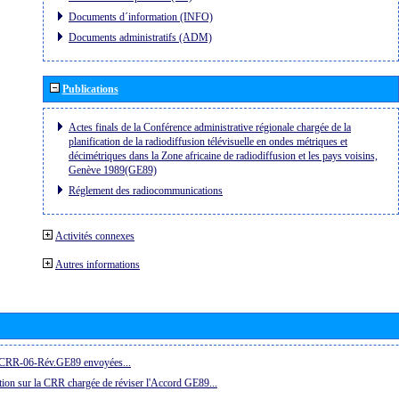
Documents d´information (INFO)
Documents administratifs (ADM)
Publications
Actes finals de la Conférence administrative régionale chargée de la
planification de la radiodiffusion télévisuelle en ondes métriques et
décimétriques dans la Zone africaine de radiodiffusion et les pays voisins,
Genève 1989(GE89)
Réglement des radiocommunications
Activités connexes
Autres informations
la CRR-06-Rév.GE89 envoyées...
ion sur la CRR chargée de réviser l'Accord GE89...