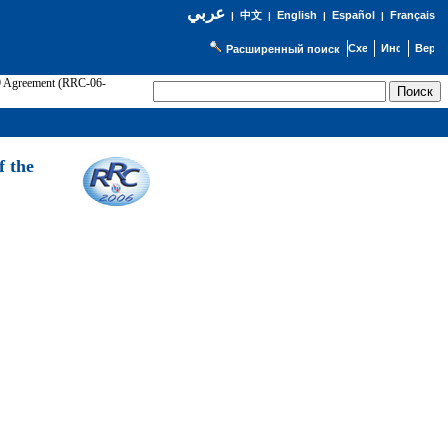
عربي
English
Español
Français
|
中文
|
|
|
Расширенный поиск
89 Agreement (RRC-06-
Э
f the