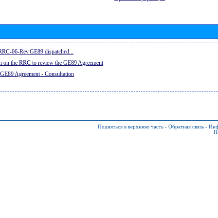
e RRC-06-Rev.GE89 dispatched...
on on the RRC to review the GE89 Agreement
 GE89 Agreement - Consultation
Подняться в верхнюю часть
-
Обратная связь
-
Инф
П