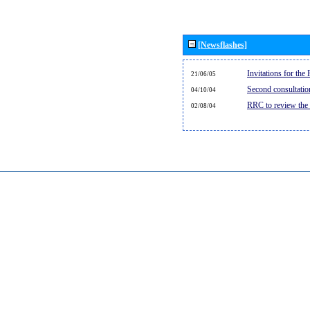
[Newsflashes]
Invitations for th
21/06/05
Second consultati
04/10/04
RRC to review the
02/08/04