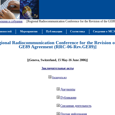
енции и собрания
:
: [Regional Radiocommunication Conference for the Revision of the GE
новостей
Мероприятия
Публикации
Статистика
Сведения о МС
gional Radiocommunication Conference for the Revision o
GE89 Agreement (RRC-06-Rev.GE89)]
[(Geneva, Switzerland, 15 May-16 June 2006)]
Заключительные акты
Расширить все
Документы
Публикации
Связанная деятельность
Прочая информация