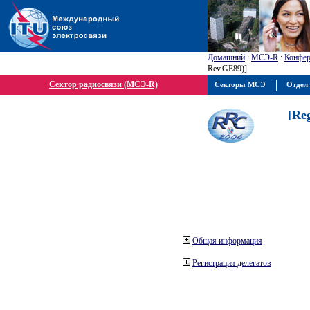
Домашний
:
МСЭ-R
:
Конфер
Rev.GE89)]
Сектор радиосвязи (МСЭ-R)
Секторы МСЭ
Отдел 
[Re
Общая информация
Регистрация делегатов