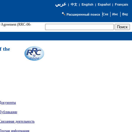
عربي
English
Español
Français
|
中文
|
|
|
Расширенный поиск
89 Agreement (RRC-06-
Э
f the
Документы
Публикации
Связанная деятельность
Прочая информация