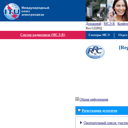
Домашний
:
МСЭ-R
:
Конфер
Rev.GE89)]
Сектор радиосвязи (МСЭ-R)
Секторы МСЭ
Отдел 
[Re
Общая информация
Регистрация делегатов
Окончательный список участн