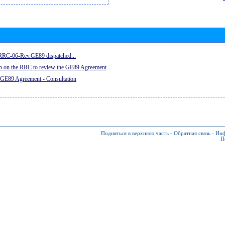
e RRC-06-Rev.GE89 dispatched...
on on the RRC to review the GE89 Agreement
 GE89 Agreement - Consultation
Подняться в верхнюю часть
-
Обратная связь
-
Инф
П