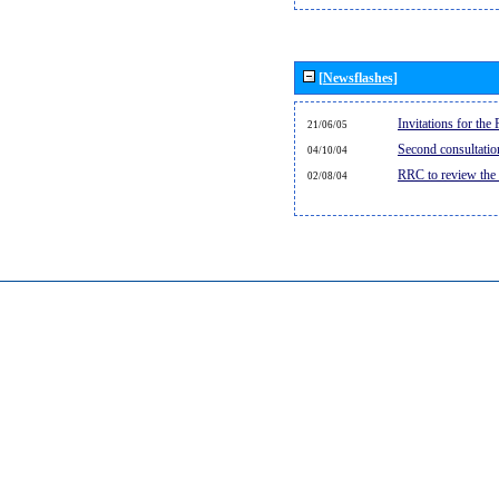
[Newsflashes]
Invitations for th
21/06/05
Second consultati
04/10/04
RRC to review the
02/08/04