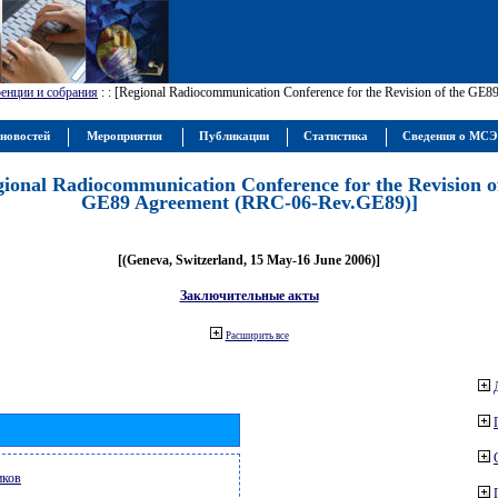
енции и собрания
:
: [Regional Radiocommunication Conference for the Revision of the GE
новостей
Мероприятия
Публикации
Статистика
Сведения о МС
gional Radiocommunication Conference for the Revision o
GE89 Agreement (RRC-06-Rev.GE89)]
[(Geneva, Switzerland, 15 May-16 June 2006)]
Заключительные акты
Расширить все
иков