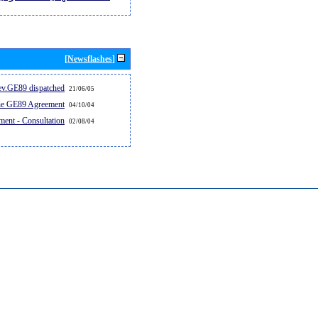
[Newsflashes]
v.GE89 dispatched...
21/06/05
the GE89 Agreement
04/10/04
ent - Consultation
02/08/04