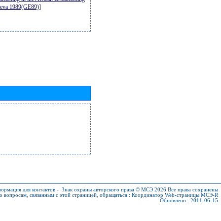
neva 1989(GE89)]
ормация для контактов
-
Знак охраны авторского права © МСЭ 2026
Все права сохранены
о вопросам, связанным с этой страницей, обращаться :
Координатор Web-страницы МСЭ-R
Обновлено : 2011-06-15