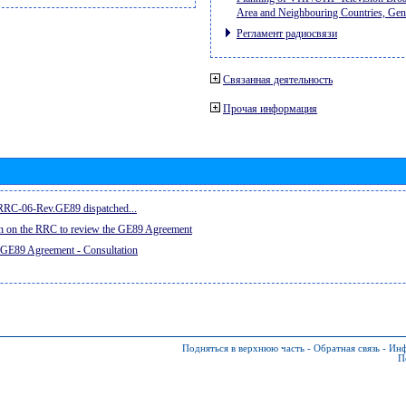
Area and Neighbouring Countries, Ge
Регламент радиосвязи
Связанная деятельность
Прочая информация
e RRC-06-Rev.GE89 dispatched...
on on the RRC to review the GE89 Agreement
 GE89 Agreement - Consultation
Подняться в верхнюю часть
-
Обратная связь
-
Инф
П