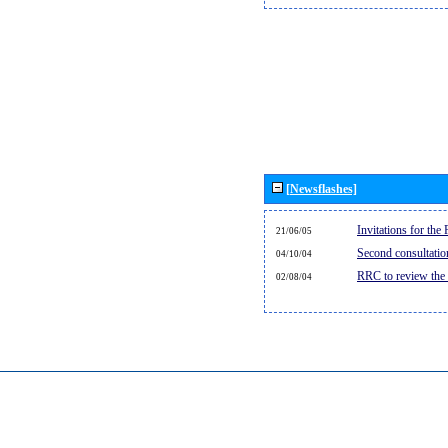
[Newsflashes]
Invitations for th
21/06/05
Second consultati
04/10/04
RRC to review the
02/08/04