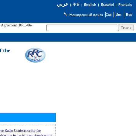
عربي
English
Español
Français
|
中文
|
|
|
Расширенный поиск
89 Agreement (RRC-06-
Э
f the
ive Radio Conference for the
casting in the African Broadcasting