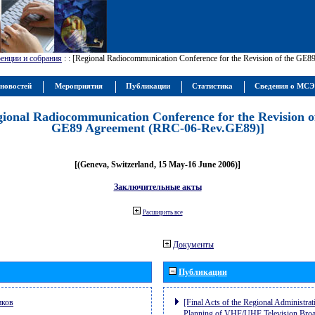
енции и собрания
:
: [Regional Radiocommunication Conference for the Revision of the GE
новостей
Мероприятия
Публикации
Статистика
Сведения о МС
gional Radiocommunication Conference for the Revision o
GE89 Agreement (RRC-06-Rev.GE89)]
[(Geneva, Switzerland, 15 May-16 June 2006)]
Заключительные акты
Расширить все
Документы
Публикации
иков
[Final Acts of the Regional Administrat
Planning of VHF/UHF Television Broad