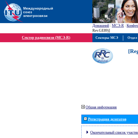
Домашний
:
МСЭ-R
:
Конфер
Rev.GE89)]
Сектор радиосвязи (МСЭ-R)
Секторы МСЭ
Отдел 
[Re
Общая информация
Регистрация делегатов
Окончательный список участн