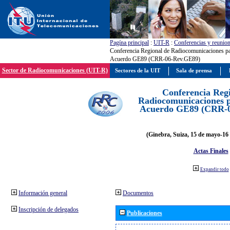
Pagína principal
:
UIT-R
:
Conferencias y reunio
Conferencia Regional de Radiocomunicaciones par
Acuerdo GE89 (CRR-06-Rev.GE89)
Sector de Radiocomunicaciones (UIT-R)
Sectores de la UIT
Sala de prensa
Conferencia Reg
Radiocomunicaciones pa
Acuerdo GE89 (CRR-
(Ginebra, Suiza, 15 de mayo-16 
Actas Finales
Expandir todo
Información general
Documentos
Inscripción de delegados
Publicaciones