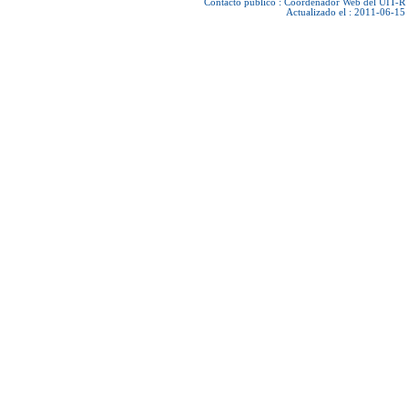
Contacto público :
Coordenador Web del UIT-R
Actualizado el : 2011-06-15