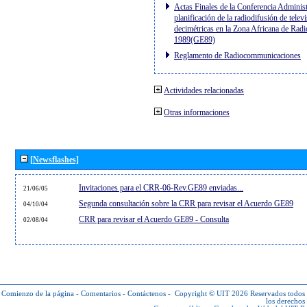
Actas Finales de la Conferencia Administ
planificación de la radiodifusión de telev
decimétricas en la Zona Africana de Radi
1989(GE89)
Reglamento de Radiocommunicaciones
Actividades relacionadas
Otras informaciones
[Newsflashes]
Invitaciones para el CRR-06-Rev.GE89 enviadas...
21/06/05
Segunda consultación sobre la CRR para revisar el Acuerdo GE89
04/10/04
CRR para revisar el Acuerdo GE89 - Consulta
02/08/04
Comienzo de la página
-
Comentarios
-
Contáctenos
-
Copyright © UIT 2026
Reservados todos
los derechos